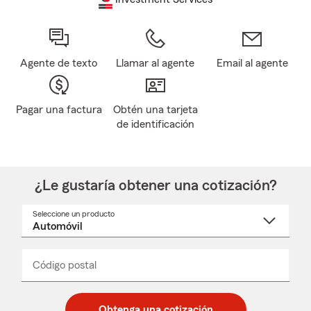
Agente de texto
Llamar al agente
Email al agente
Pagar una factura
Obtén una tarjeta
de identificación
¿Le gustaría obtener una cotización?
Seleccione un producto
Seleccione
un
nombre
de
producto
del
Código postal
Ingresa
Ingresa
_____
menú
un
un
desplegable
código
código
postal
postal
Obtenga una cotización