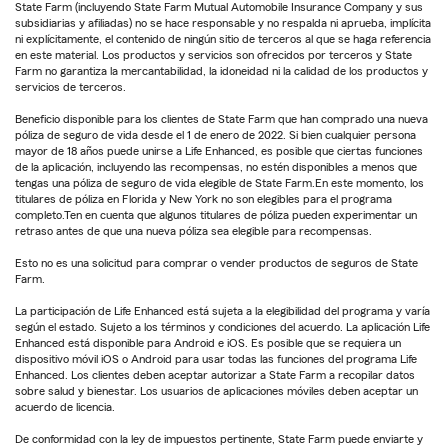
State Farm (incluyendo State Farm Mutual Automobile Insurance Company y sus
subsidiarias y afiliadas) no se hace responsable y no respalda ni aprueba, implícita
ni explícitamente, el contenido de ningún sitio de terceros al que se haga referencia
en este material. Los productos y servicios son ofrecidos por terceros y State
Farm no garantiza la mercantabilidad, la idoneidad ni la calidad de los productos y
servicios de terceros.
Beneficio disponible para los clientes de State Farm que han comprado una nueva
póliza de seguro de vida desde el 1 de enero de 2022. Si bien cualquier persona
mayor de 18 años puede unirse a Life Enhanced, es posible que ciertas funciones
de la aplicación, incluyendo las recompensas, no estén disponibles a menos que
tengas una póliza de seguro de vida elegible de State Farm.En este momento, los
titulares de póliza en Florida y New York no son elegibles para el programa
completo.Ten en cuenta que algunos titulares de póliza pueden experimentar un
retraso antes de que una nueva póliza sea elegible para recompensas.
Esto no es una solicitud para comprar o vender productos de seguros de State
Farm.
La participación de Life Enhanced está sujeta a la elegibilidad del programa y varía
según el estado. Sujeto a los términos y condiciones del acuerdo. La aplicación Life
Enhanced está disponible para Android e iOS. Es posible que se requiera un
dispositivo móvil iOS o Android para usar todas las funciones del programa Life
Enhanced. Los clientes deben aceptar autorizar a State Farm a recopilar datos
sobre salud y bienestar. Los usuarios de aplicaciones móviles deben aceptar un
acuerdo de licencia.
De conformidad con la ley de impuestos pertinente, State Farm puede enviarte y