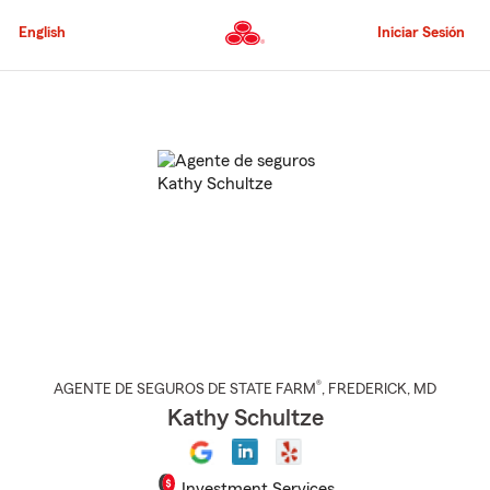
Pasar
al
English
Iniciar Sesión
contenido
principal
Comienzo
del
contenido
principal
®
AGENTE DE SEGUROS DE STATE FARM
,
FREDERICK
, MD
Kathy Schultze
Investment Services