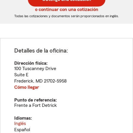
de
de
5
5
o continuar con una cotización
dígitos
dígitos
Todas las cotizaciones y documentos serán proporcionados en inglés.
Detalles de la oficina:
Dirección física:
100 Tuscanney Drive
Suite E
Frederick
,
MD
21702-5958
Cómo llegar
Punto de referencia:
Frente a Fort Detrick
Idiomas:
Inglés
Español