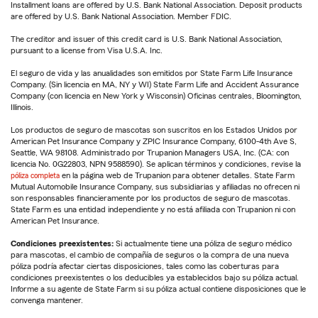
Installment loans are offered by U.S. Bank National Association. Deposit products
are offered by U.S. Bank National Association. Member FDIC.
The creditor and issuer of this credit card is U.S. Bank National Association,
pursuant to a license from Visa U.S.A. Inc.
El seguro de vida y las anualidades son emitidos por State Farm Life Insurance
Company. (Sin licencia en MA, NY y WI) State Farm Life and Accident Assurance
Company (con licencia en New York y Wisconsin) Oficinas centrales, Bloomington,
Illinois.
Los productos de seguro de mascotas son suscritos en los Estados Unidos por
American Pet Insurance Company y ZPIC Insurance Company, 6100-4th Ave S,
Seattle, WA 98108. Administrado por Trupanion Managers USA, Inc. (CA: con
licencia No. 0G22803, NPN 9588590). Se aplican términos y condiciones, revise la
póliza completa
en la página web de Trupanion para obtener detalles. State Farm
Mutual Automobile Insurance Company, sus subsidiarias y afiliadas no ofrecen ni
son responsables financieramente por los productos de seguro de mascotas.
State Farm es una entidad independiente y no está afiliada con Trupanion ni con
American Pet Insurance.
Condiciones preexistentes:
Si actualmente tiene una póliza de seguro médico
para mascotas, el cambio de compañía de seguros o la compra de una nueva
póliza podría afectar ciertas disposiciones, tales como las coberturas para
condiciones preexistentes o los deducibles ya establecidos bajo su póliza actual.
Informe a su agente de State Farm si su póliza actual contiene disposiciones que le
convenga mantener.